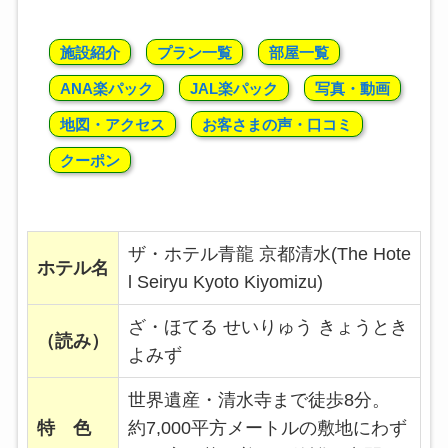
施設紹介
プラン一覧
部屋一覧
ANA楽パック
JAL楽パック
写真・動画
地図・アクセス
お客さまの声・口コミ
クーポン
ザ・ホテル青龍 京都清水(The Hote
ホテル名
l Seiryu Kyoto Kiyomizu)
ざ・ほてる せいりゅう きょうとき
（読み）
よみず
世界遺産・清水寺まで徒歩8分。
特 色
約7,000平方メートルの敷地にわず