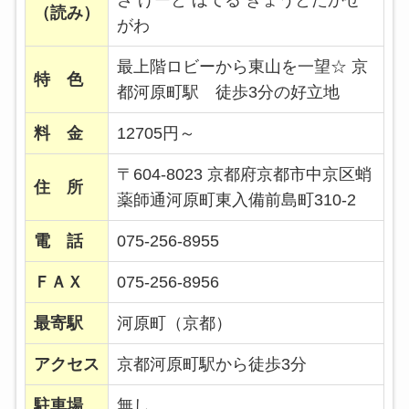
（読み）
がわ
最上階ロビーから東山を一望☆ 京
特 色
都河原町駅 徒歩3分の好立地
料 金
12705円～
〒604-8023 京都府京都市中京区蛸
住 所
薬師通河原町東入備前島町310-2
電 話
075-256-8955
ＦＡＸ
075-256-8956
最寄駅
河原町（京都）
アクセス
京都河原町駅から徒歩3分
駐車場
無し