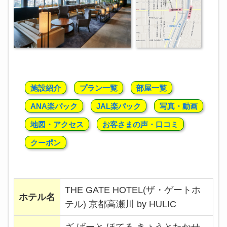
施設紹介
プラン一覧
部屋一覧
ANA楽パック
JAL楽パック
写真・動画
地図・アクセス
お客さまの声・口コミ
クーポン
THE GATE HOTEL(ザ・ゲートホ
ホテル名
テル) 京都高瀬川 by HULIC
ざ げーと ほてる きょうとたかせ