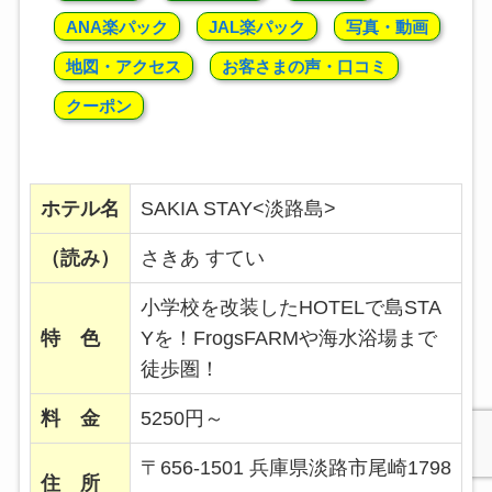
ANA楽パック
JAL楽パック
写真・動画
地図・アクセス
お客さまの声・口コミ
クーポン
ホテル名
SAKIA STAY<淡路島>
（読み）
さきあ すてい
小学校を改装したHOTELで島STA
特 色
Yを！FrogsFARMや海水浴場まで
徒歩圏！
料 金
5250円～
〒656-1501 兵庫県淡路市尾崎1798
住 所