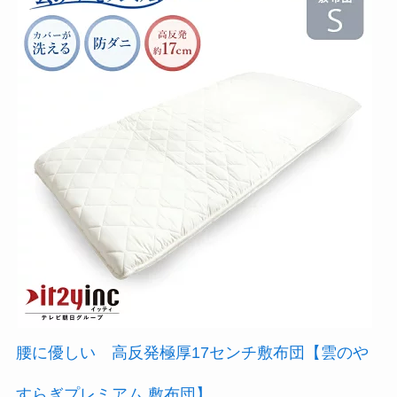
腰に優しい 高反発極厚17センチ敷布団【雲のや
すらぎプレミアム 敷布団】