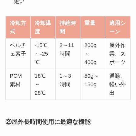
短い
冷却方
冷却温
持続時
重量
適用シ
式
度
間
ーン
ペルチ
-15℃
2～11
200g
屋外作
ェ素子
～-25
時間
～
業、ス
℃
400g
ポーツ
PCM
18℃
1～3
50g～
通勤、
素材
～
時間
150g
軽い外
28℃
出
②屋外長時間使用に最適な機能