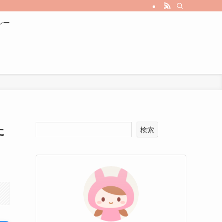
シー
た
検索