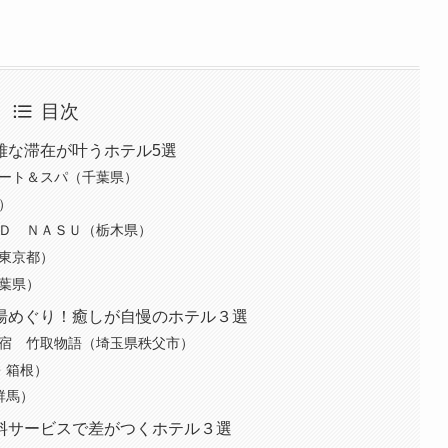
目次
雅な滞在が叶うホテル5選
ゾート＆スパ（千葉県）
）
ＮＤ ＮＡＳＵ（栃木県）
（東京都）
千葉県）
湯めぐり！癒しが自慢のホテル３選
御宿 竹取物語（埼玉県秩父市）
川・箱根）
群馬）
料サービスで差がつくホテル３選