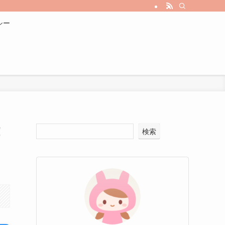
シー
！
検索